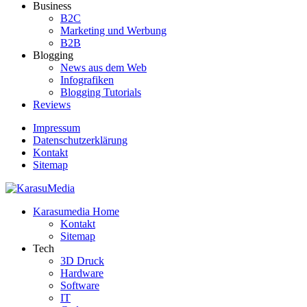
Business
B2C
Marketing und Werbung
B2B
Blogging
News aus dem Web
Infografiken
Blogging Tutorials
Reviews
Impressum
Datenschutzerklärung
Kontakt
Sitemap
Der Blog rund um Social Media, Internet und Technik
Karasumedia Home
KarasuMedia
Kontakt
Sitemap
Tech
3D Druck
Hardware
Software
IT