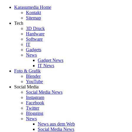
Skip
Karasumedia Home
to
Kontakt
content
Sitemap
Tech
3D Druck
Hardware
Software
IT
Gadgets
News
Gadget News
IT News
Foto & Grafik
Blender
YouTube
Social Media
Social Media News
Instagram
Facebook
Twitter
Blogging
News
News aus dem Web
Social Media News