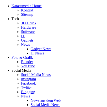
Skip
Karasumedia Home
to
Kontakt
content
Sitemap
Tech
3D Druck
Hardware
Software
IT
Gadgets
News
Gadget News
IT News
Foto & Grafik
Blender
YouTube
Social Media
Social Media News
Instagram
Facebook
Twitter
Blogging
News
News aus dem Web
Social Media News