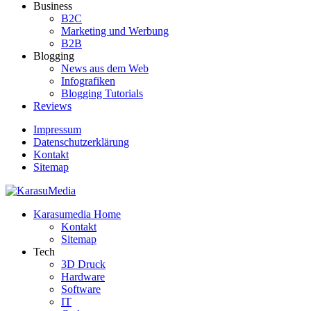
Business
B2C
Marketing und Werbung
B2B
Blogging
News aus dem Web
Infografiken
Blogging Tutorials
Reviews
Impressum
Datenschutzerklärung
Kontakt
Sitemap
Der Blog rund um Social Media, Internet und Technik
Karasumedia Home
KarasuMedia
Kontakt
Sitemap
Tech
3D Druck
Hardware
Software
IT