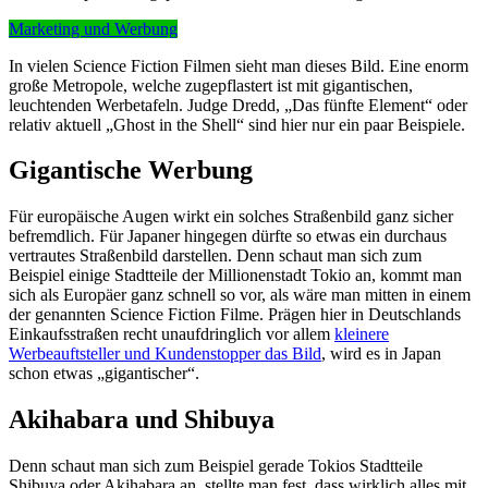
Marketing und Werbung
In vielen Science Fiction Filmen sieht man dieses Bild. Eine enorm
große Metropole, welche zugepflastert ist mit gigantischen,
leuchtenden Werbetafeln. Judge Dredd, „Das fünfte Element“ oder
relativ aktuell „Ghost in the Shell“ sind hier nur ein paar Beispiele.
Gigantische Werbung
Für europäische Augen wirkt ein solches Straßenbild ganz sicher
befremdlich. Für Japaner hingegen dürfte so etwas ein durchaus
vertrautes Straßenbild darstellen. Denn schaut man sich zum
Beispiel einige Stadtteile der Millionenstadt Tokio an, kommt man
sich als Europäer ganz schnell so vor, als wäre man mitten in einem
der genannten Science Fiction Filme. Prägen hier in Deutschlands
Einkaufsstraßen recht unaufdringlich vor allem
kleinere
Werbeauftsteller und Kundenstopper das Bild
, wird es in Japan
schon etwas „gigantischer“.
Akihabara und Shibuya
Denn schaut man sich zum Beispiel gerade Tokios Stadtteile
Shibuya oder Akihabara an, stellte man fest, dass wirklich alles mit