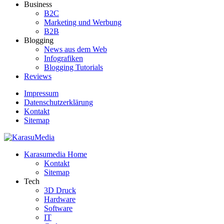
Business
B2C
Marketing und Werbung
B2B
Blogging
News aus dem Web
Infografiken
Blogging Tutorials
Reviews
Impressum
Datenschutzerklärung
Kontakt
Sitemap
Der Blog rund um Social Media, Internet und Technik
Karasumedia Home
KarasuMedia
Kontakt
Sitemap
Tech
3D Druck
Hardware
Software
IT