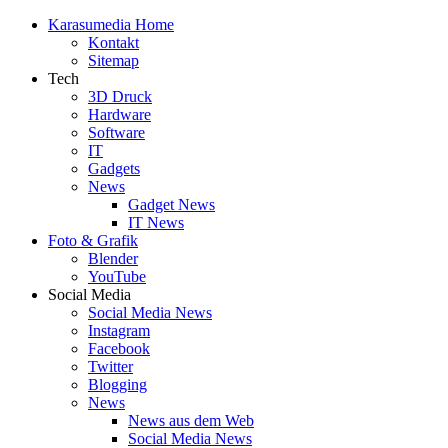
Skip
Karasumedia Home
to
Kontakt
content
Sitemap
Tech
3D Druck
Hardware
Software
IT
Gadgets
News
Gadget News
IT News
Foto & Grafik
Blender
YouTube
Social Media
Social Media News
Instagram
Facebook
Twitter
Blogging
News
News aus dem Web
Social Media News