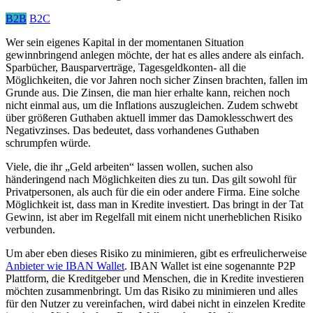
B2B
B2C
Wer sein eigenes Kapital in der momentanen Situation
gewinnbringend anlegen möchte, der hat es alles andere als einfach.
Sparbücher, Bausparverträge, Tagesgeldkonten- all die
Möglichkeiten, die vor Jahren noch sicher Zinsen brachten, fallen im
Grunde aus. Die Zinsen, die man hier erhalte kann, reichen noch
nicht einmal aus, um die Inflations auszugleichen. Zudem schwebt
über größeren Guthaben aktuell immer das Damoklesschwert des
Negativzinses. Das bedeutet, dass vorhandenes Guthaben
schrumpfen würde.
Viele, die ihr „Geld arbeiten“ lassen wollen, suchen also
händeringend nach Möglichkeiten dies zu tun. Das gilt sowohl für
Privatpersonen, als auch für die ein oder andere Firma. Eine solche
Möglichkeit ist, dass man in Kredite investiert. Das bringt in der Tat
Gewinn, ist aber im Regelfall mit einem nicht unerheblichen Risiko
verbunden.
Um aber eben dieses Risiko zu minimieren, gibt es erfreulicherweise
Anbieter wie IBAN Wallet
. IBAN Wallet ist eine sogenannte P2P
Plattform, die Kreditgeber und Menschen, die in Kredite investieren
möchten zusammenbringt. Um das Risiko zu minimieren und alles
für den Nutzer zu vereinfachen, wird dabei nicht in einzelen Kredite