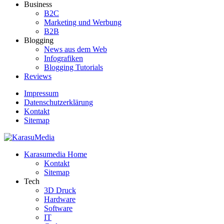
Business
B2C
Marketing und Werbung
B2B
Blogging
News aus dem Web
Infografiken
Blogging Tutorials
Reviews
Impressum
Datenschutzerklärung
Kontakt
Sitemap
Der Blog rund um Social Media, Internet und Technik
Karasumedia Home
KarasuMedia
Kontakt
Sitemap
Tech
3D Druck
Hardware
Software
IT