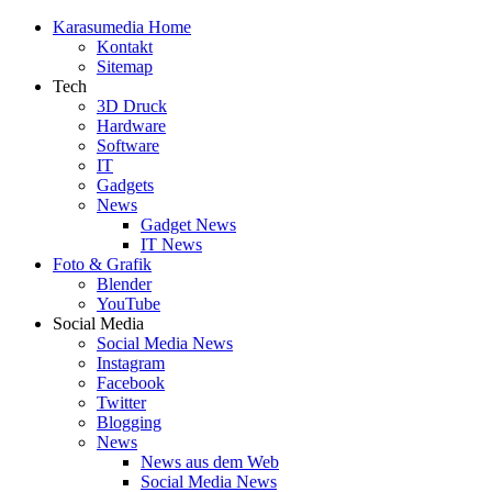
Skip
Karasumedia Home
to
Kontakt
content
Sitemap
Tech
3D Druck
Hardware
Software
IT
Gadgets
News
Gadget News
IT News
Foto & Grafik
Blender
YouTube
Social Media
Social Media News
Instagram
Facebook
Twitter
Blogging
News
News aus dem Web
Social Media News